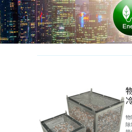
物
除
節