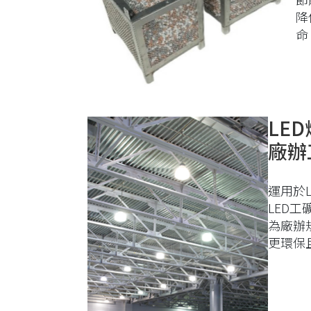
降
命
LED
廠辦
運用於L
LED工
為廠辦
更環保