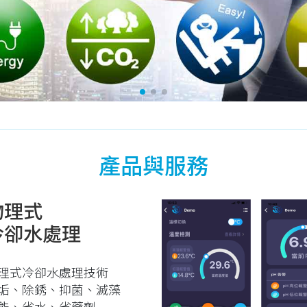
產品與服務
物理式
冷卻水處理
理式冷卻水處理技術
垢、除銹、抑菌、滅藻
能、省水、省藥劑