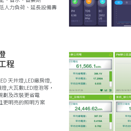
低人力負荷、延長設備壽
燈
工程
ED 天井燈,LED廠房燈,
礦燈,大瓦數LED燈泡等，
規劃及改裝更省電
且更明亮的照明方案